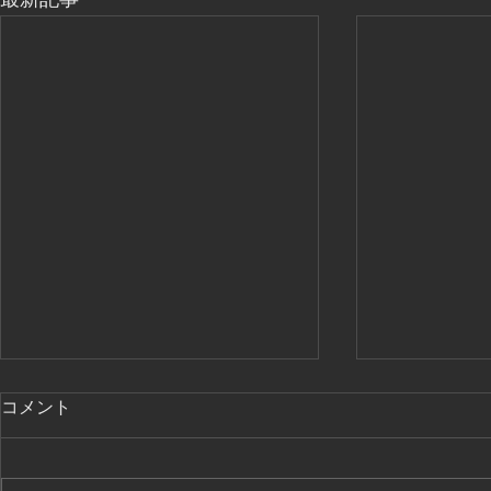
最新記事
海外へ行く人、帰国する人
コメント
お姉さんたちはNYへ。入れ替わ
りにベルリン国立バレエ学校に留