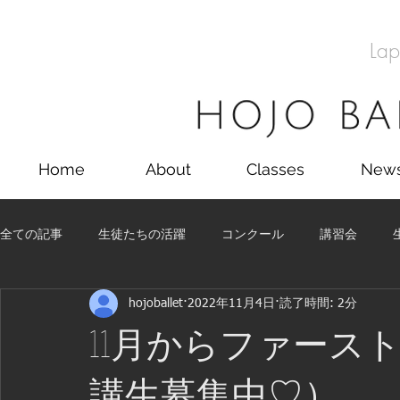
Lap
Home
About
Classes
New
全ての記事
生徒たちの活躍
コンクール
講習会
hojoballet
2022年11月4日
読了時間: 2分
留学
コンクール
講習会
舞台
生徒たちの
11月からファース
講生募集中♡）