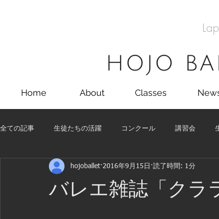
Lap
Home
About
Classes
New
全ての記事
生徒たちの活躍
コンクール
講習会
hojoballet
2016年9月15日
読了時間: 1分
留学
コンクール
講習会
舞台
生徒たちの
バレエ雑誌「クララ