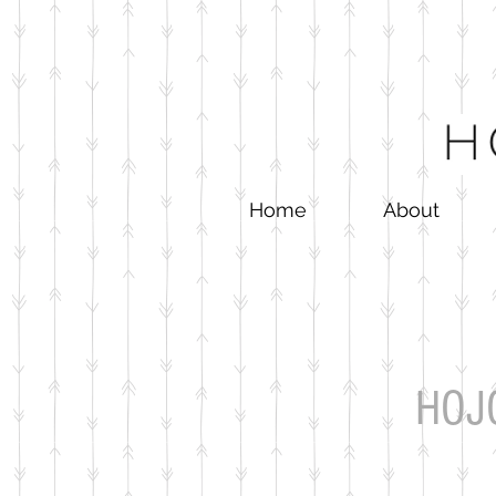
Home
About
​HO