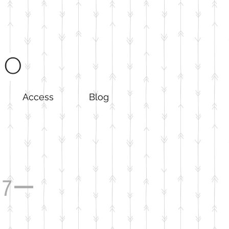
Access
Blog
O 7ー