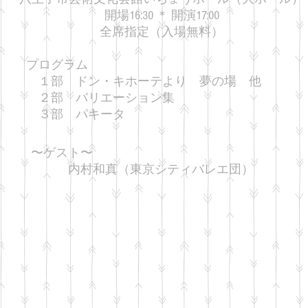
開場16:30 ＊ 開演17:00
​全席指定（入場無料）
プログラム
１部 ドン・キホーテより 夢の場 他
２部 バリエーション集
​ ３部 パキータ
〜ゲスト〜
内村和真（東京シティバレエ団）