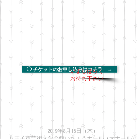
◯ チケットのお申し込みはコチラ →
​いましばらく
お待ち下さい
​2019年8月15日（木）
八王子市芸術文化会館いちょうホール（大ホール）