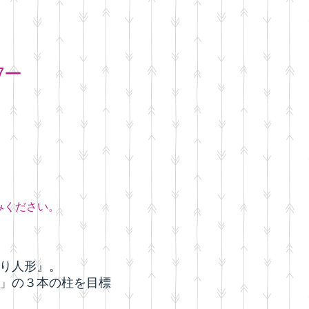
7ー
）
みください。
り人形』。
」の３本の柱を目標