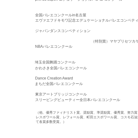
全国バレエコンクールin名古屋
エヴァエフドキモワ記念エデュケーショナルバレエコンペテ
ジャパンダンスコンペティション
（特別賞）マヤプリセツカ
NBAバレエコンクール
埼玉全国舞踊コンクール
かわさき全国バレエコンクール
Dance Creation Award
まちだ全国バレエコンクール
東京アートブリッジコンクール
スリーピングビューティー全日本バレエコンクール
（他、優秀ファィナリスト賞、奨励賞、準奨励賞、優秀賞、努力賞
レスポワール賞、レフォール賞、町田エスポワール賞、コスモ石油
て各賞多数受賞。）