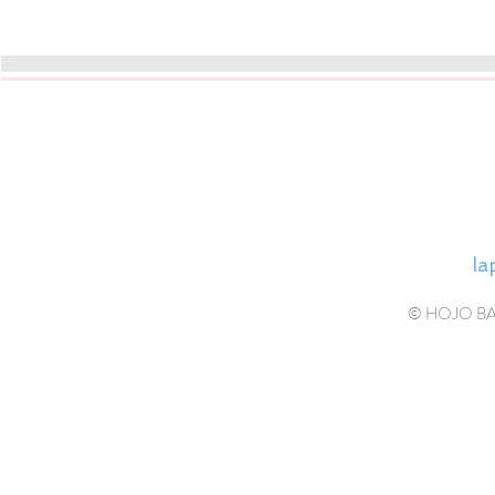
HOJ
la
© HOJO BALL