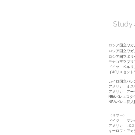
Study
ロシア
国立ワガ
ロシア
国立ワガ
​ロシア国立ボ
モナコ王立
プリ
ドイツ ベルリ
イギリスセント
カイロ国立バレ
アメリカ ミス
アメリカ アー
NBAバレエス
NBAバレエ団
（サマー）
ドイツ マンハ
アメリカ
ボス
キーロフ・アカ