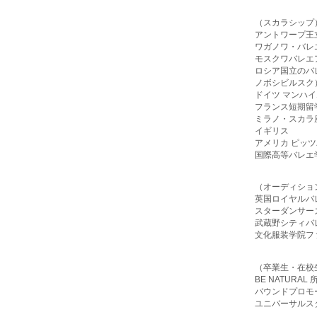
（スカラシップ
アントワープ王
ワガノワ・バレ
モスクワバレエ
ロシア国立の
バ
ノボシビルスク
ドイツ マンハ
フランス短期留
ミラノ・スカラ
イギリス
アメリカ ピッ
国際高等バレエ
（オーディショ
英国ロイヤルバ
スターダンサー
武蔵野シティバ
文化服装学院フ
（卒業生・在校
BE NATURAL 
バウンドプロモ
ユニバーサルス