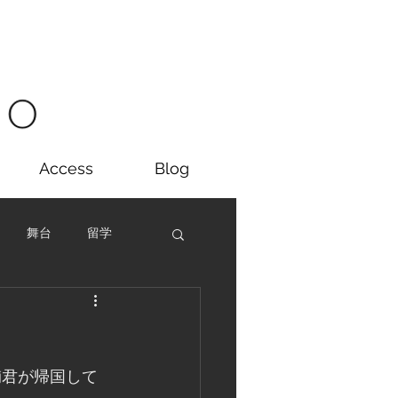
Access
Blog
舞台
留学
生徒募集
お知らせ
輔君が帰国して