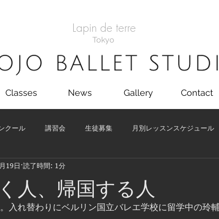
Lapin de terre
Tokyo
Classes
News
Gallery
Contact
ンクール
講習会
生徒募集
月別レッスンスケジュール
7月19日
読了時間: 1分
舞台
生徒たちの活躍
月別レッスンスケジュール
く人、帰国する人
へ。入れ替わりにベルリン国立バレエ学校に留学中の玲