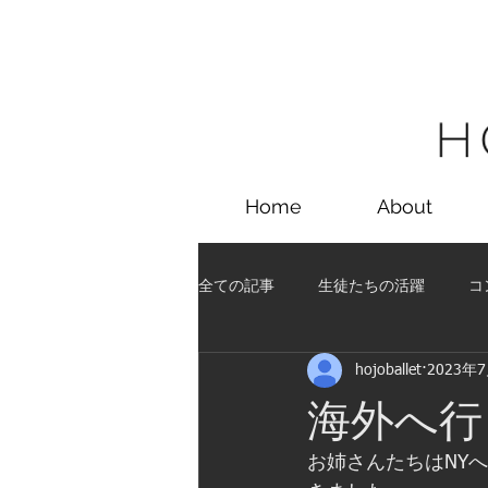
Home
About
全ての記事
生徒たちの活躍
コ
hojoballet
2023年
留学
コンクール
講習会
海外へ行
お姉さんたちはNY