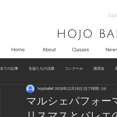
Lap
Home
About
Classes
New
全ての記事
生徒たちの活躍
コンクール
講習会
hojoballet
2018年12月10日
読了時間: 1分
留学
コンクール
講習会
舞台
生徒たちの
マルシェパフォー
リスマスとバレエの夕