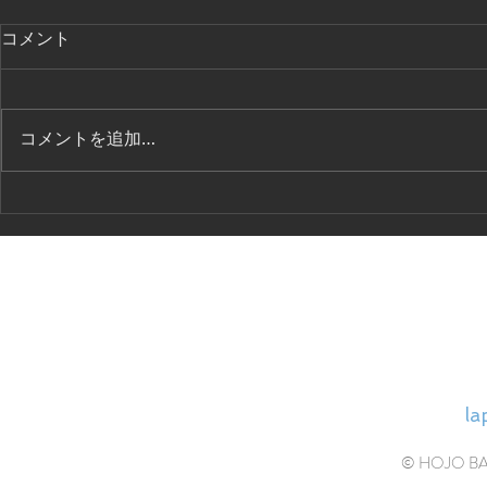
海外へ行く人、帰国する人
コメント
お姉さんたちはNYへ。入れ替わ
りにベルリン国立バレエ学校に留
学中の玲輔君が帰国してきまし
コメントを追加…
た。 留学中ではありますが、お
休みのたびに帰ってきては稽古場
サマー留学 Joffr
に顔を出してレッスンに参加して
(NY)
くれるので嬉しいです。 小６の
彼ですが、寮生活ももうすっかり
慣れたとのこと。たくましい限
り。...
HOJ
la
© HOJO BALL