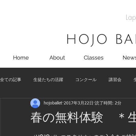
Lap
Home
About
Classes
New
全ての記事
生徒たちの活躍
コンクール
講習会
hojoballet
2017年3月22日
読了時間: 2分
留学
コンクール
講習会
舞台
生徒たちの
春の無料体験 ＊