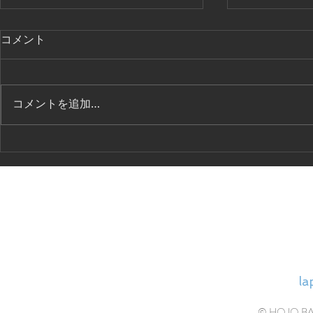
アドバンス
コメント
小3）新設
HOJOバレ
ス 準備クラス 生
コメントを追加…
（小１〜小３
一般公開授業と私たち
クラスへの準
す。 水曜日 16:00〜17:00
（対象）小学
HOJ
la
© HOJO BALL